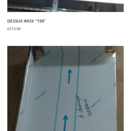
DESSUS INOX “156”
€
210.00