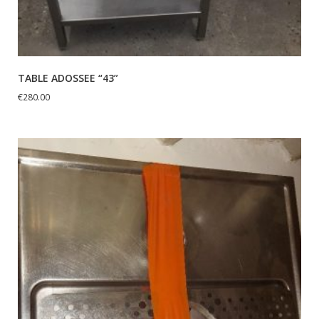
TABLE ADOSSEE “43”
€
280.00