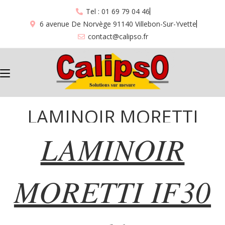
Tel : 01 69 79 04 46
6 avenue De Norvège 91140 Villebon-Sur-Yvette
contact@calipso.fr
LAMINOIR MORETTI
LAMINOIR
IF30 “61”
MORETTI IF30