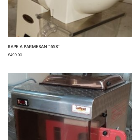
RAPE A PARMESAN “658”
€
499.00