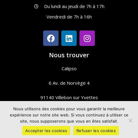
Du lundi au jeudi de 7h à 17h
Vendredi de 7h à 16h
Nous trouver
Calipso
6 Av. de Norvège 4
91140 Villebon sur Yvettes
Nous utilisons des cookies pour vous garantir la meilleure
expérience sur notre site web. Si vous continuez à utiliser ce
Mentions légales
site, nous supposerons que vous en êtes satisfait.
Accepter les cookies
Refuser les cookies
Crédits