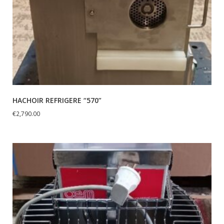
HACHOIR REFRIGERE “570”
€
2,790.00