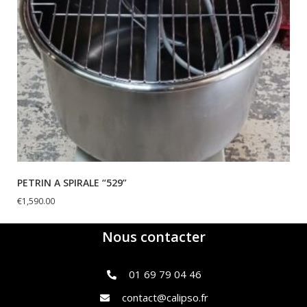
PETRIN A SPIRALE “529”
€
1,590.00
Nous contacter
01 69 79 04 46
contact@calipso.fr