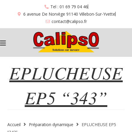
Tel : 01 69 79 04 46
6 avenue De Norvège 91140 Villebon-Sur-Yvette
contact@calipso.fr
EPLUCHEUSE
EPLUCHEUSE EP5 “343”
EP5 “343”
Accueil
Préparation dynamique
EPLUCHEUSE EP5