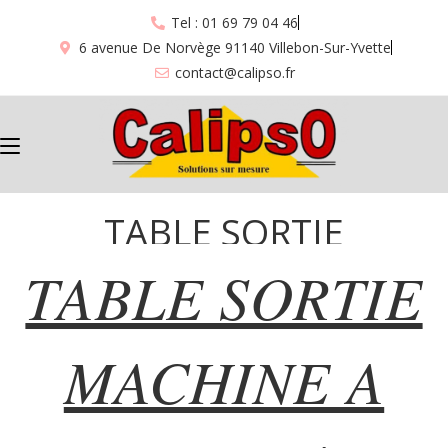
Tel : 01 69 79 04 46
6 avenue De Norvège 91140 Villebon-Sur-Yvette
contact@calipso.fr
TABLE SORTIE
TABLE SORTIE
MACHINE A CAPOT “45”
MACHINE A