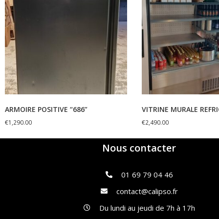
ARMOIRE POSITIVE “686”
VITRINE MURALE REFRI
€
1,290.00
€
2,490.00
Nous contacter
01 69 79 04 46
contact@calipso.fr
Du lundi au jeudi de 7h à 17h