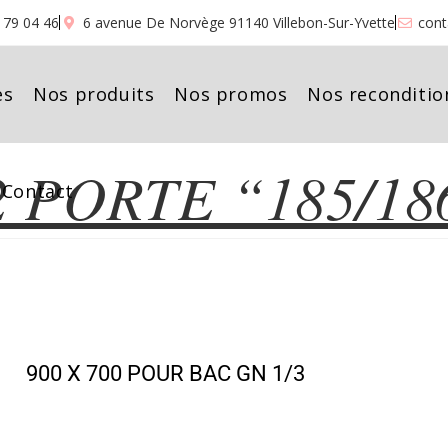
9 79 04 46
6 avenue De Norvège 91140 Villebon-Sur-Yvette
cont
es
Nos produits
Nos promos
Nos reconditio
 PORTE “185/18
ADETTE 2 PORTE “185/186/
Contact
900 X 700 POUR BAC GN 1/3