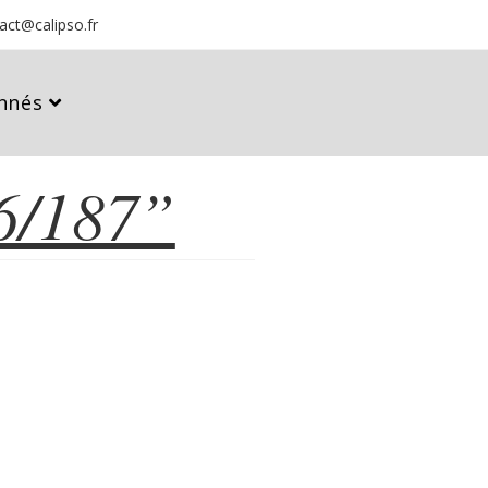
act@calipso.fr
nnés
6/187”
187”