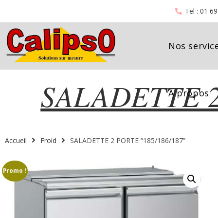
Tel : 01 6
Nos servic
SALADETTE 2
SAL
A propos
Accueil
Froid
SALADETTE 2 PORTE “185/186/187”
Promo !