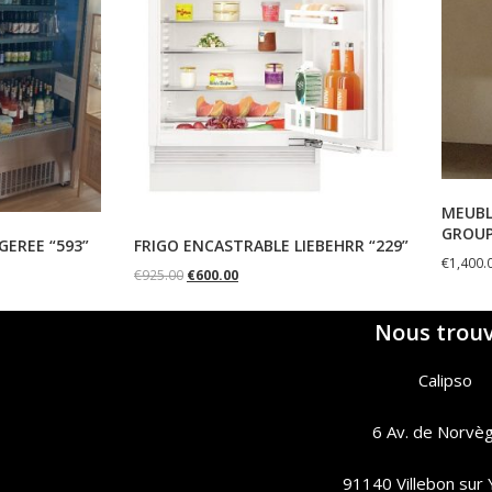
MEUBL
GROUP
GEREE “593”
FRIGO ENCASTRABLE LIEBEHRR “229”
€
1,400.
€
925.00
€
600.00
Nous trou
Calipso
6 Av. de Norvè
91140 Villebon sur