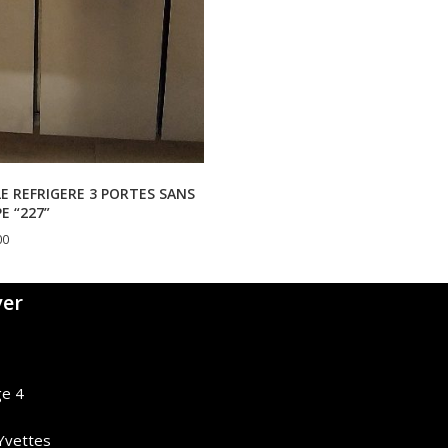
E REFRIGERE 3 PORTES SANS
E “227”
00
ver
ge 4
 Yvettes