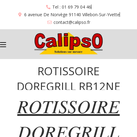
Tel : 01 69 79 04 46
6 avenue De Norvège 91140 Villebon-Sur-Yvette
contact@calipso.fr
ROTISSOIRE
DOREGRILL RB12NE
ROTISSOIRE
“574”
DOREGRILL