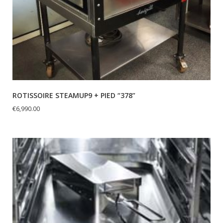
ROTISSOIRE STEAMUP9 + PIED “378”
€
6,990.00