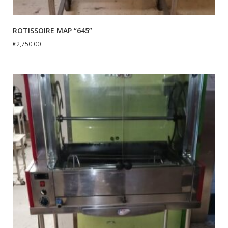
ROTISSOIRE MAP “645”
€
2,750.00