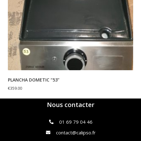
PLANCHA DOMETIC “53”
€
359.00
Nous contacter
01 69 79 04 46
contact@calipso.fr