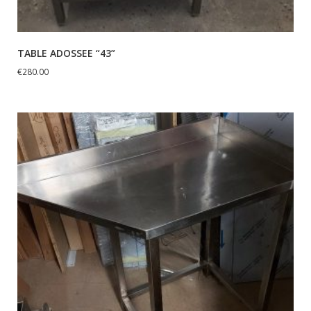
TABLE ADOSSEE “43”
€
280.00