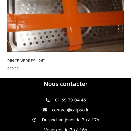
RINCE VERRES “26”
€
90.00
Nous contacter
01 69 79 04 46
contact@calipso.fr
Du lundi au jeudi de 7h à 17h
Vendredi de 7h à 16h