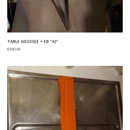
TABLE ADOSSEE + EB “42”
€
300.00