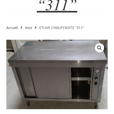
“311”
Accueil
Inox
ETUVE CHAUFFANTE “311”