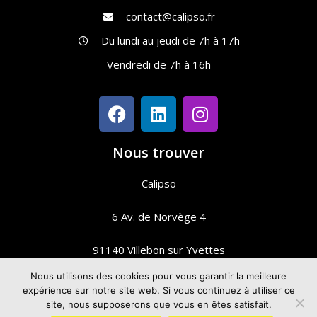
contact@calipso.fr
Du lundi au jeudi de 7h à 17h
Vendredi de 7h à 16h
Nous trouver
Calipso
6 Av. de Norvège 4
91140 Villebon sur Yvettes
Nous utilisons des cookies pour vous garantir la meilleure
expérience sur notre site web. Si vous continuez à utiliser ce
Mentions légales
site, nous supposerons que vous en êtes satisfait.