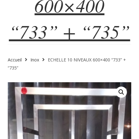
600×400
“733” + “735”
Accueil
Inox
ECHELLE 10 NIVEAUX 600×400 “733” +
“735”