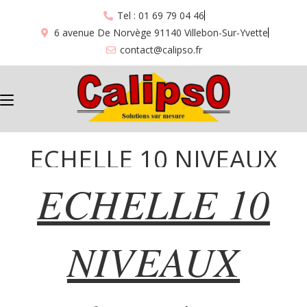
Tel : 01 69 79 04 46
6 avenue De Norvège 91140 Villebon-Sur-Yvette
contact@calipso.fr
ECHELLE 10 NIVEAUX
ECHELLE 10
600×400 “733” + “735”
NIVEAUX