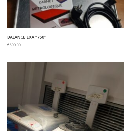
BALANCE EXA “750”
€
890.00