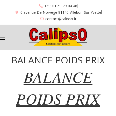
Tel : 01 69 79 04 46
6 avenue De Norvège 91140 Villebon-Sur-Yvette
contact@calipso.fr
BALANCE POIDS PRIX
BALANCE
OHAUS “751” + “752”
POIDS PRIX