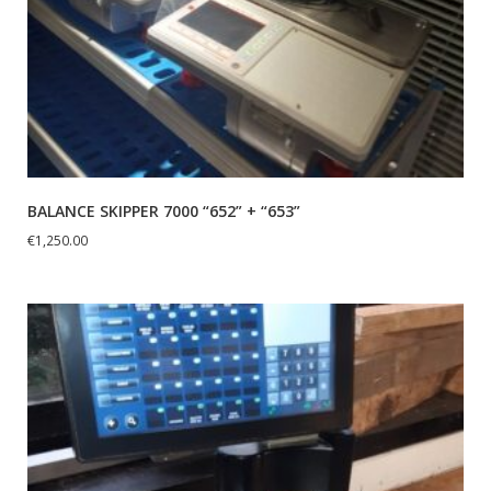
BALANCE SKIPPER 7000 “652” + “653”
€
1,250.00