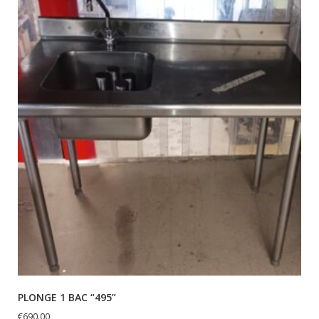
PLONGE 1 BAC “495”
€
690.00